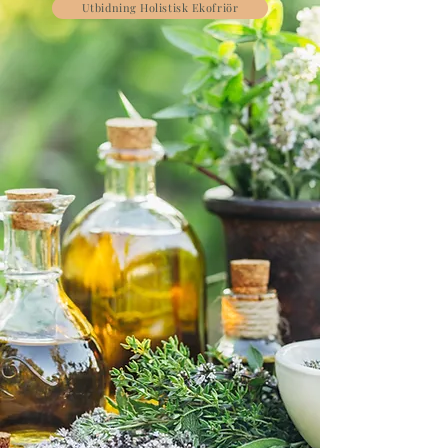
Utbidning Holistisk Ekofriör