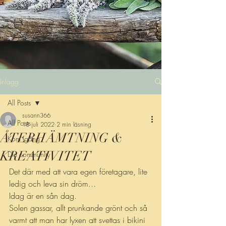
Inlägg
All Posts
susann366
All Posts
18 juli 2022
2 min läsning
ÅTERHÄMTNING &
Kom igång
KREATIVITET
Din community
Det där med att vara egen företagare, lite 
ledig och leva sin dröm...
Idag är en sån dag.
Solen gassar, allt prunkande grönt och så 
varmt att man har lyxen att svettas i bikini 