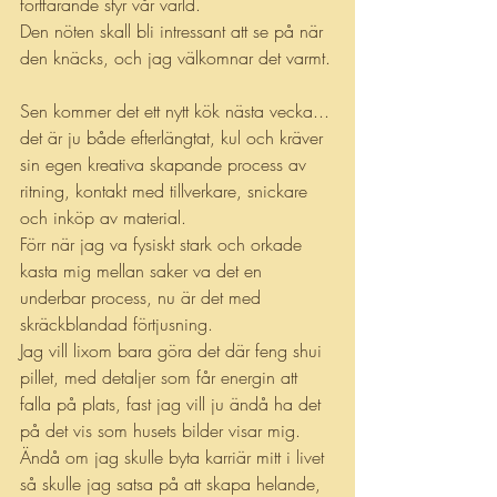
fortfarande styr vår värld.
Den nöten skall bli intressant att se på när 
den knäcks, och jag välkomnar det varmt.
Sen kommer det ett nytt kök nästa vecka... 
det är ju både efterlängtat, kul och kräver 
sin egen kreativa skapande process av 
ritning, kontakt med tillverkare, snickare 
och inköp av material.
Förr när jag va fysiskt stark och orkade 
kasta mig mellan saker va det en 
underbar process, nu är det med 
skräckblandad förtjusning. 
Jag vill lixom bara göra det där feng shui 
pillet, med detaljer som får energin att 
falla på plats, fast jag vill ju ändå ha det 
på det vis som husets bilder visar mig. 
Ändå om jag skulle byta karriär mitt i livet 
så skulle jag satsa på att skapa helande, 