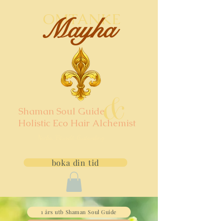
OMTANKE
Mayha
&
Shaman Soul Guide
Holistic Eco Hair Alchemist
Nacka, Värmdö, Gustavsberg
boka din tid
1 års utb Shaman Soul Guide