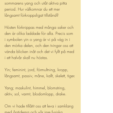
sommarens yang och utåt aktiva pitta 
period. Hur välkomnar du ett mer 
långsamt förkroppsligat tillstånd?
Hösten förknippas med många saker och 
den är olika laddade för alla. Precis som 
i symbolen yin o yang är vi på väg in i 
den mörka delen, och den tvingar oss att 
vända blicken inåt och det vi fyllt på med 
i ett halvår skall nu höstas.
Yin; feminint, jord, förmultning, kropp, 
långsamt, passiv, måne, kallt, skelett, tiger.
Yang; maskulint, himmel, blomstring, 
aktiv, sol, varmt, blodomlopp, drake.
Om vi hade tillåtit oss att leva i samklang 
med årstiderna och vår inre fysiska, 