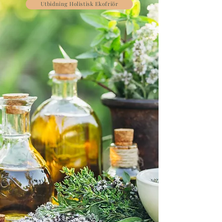
Utbidning Holistisk Ekofriör