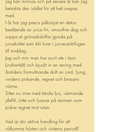
jag kan minnas och på senare år kan jag 
betrakta den istället för att helt svepas 
med. 
I år har jag precis påbörjat en detox 
bestående av juice fm, smoothie dag och 
soppa el grönsaksbiffar gjorda på 
juiceköttet som blir kvar i juicecentrifugen 
till middag. 
Jag och min man har sovit ute i tipin 
(indiantält) och bjudit in en rening med 
årstidens förmultnande doft av jord, ljung, 
vindens piskande, regnet och brasans 
värme. 
Sitter nu inne med tända ljus, värmande 
yllefilt, örtte och lyssnar på stormen som 
piskar regnet mot rutan.
Vad är din aktiva handling för att 
välkomna hösten och vinterns period? 