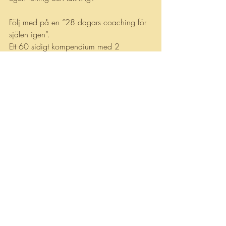
Följ med på en ”28 dagars coaching för 
själen igen”. 
Ett 60 sidigt kompendium med 2 
uppgifter varje dag som skapar 
medvetenhet och rensar ditt mentala, 
emotionella, själsliga och fysiska jag. 