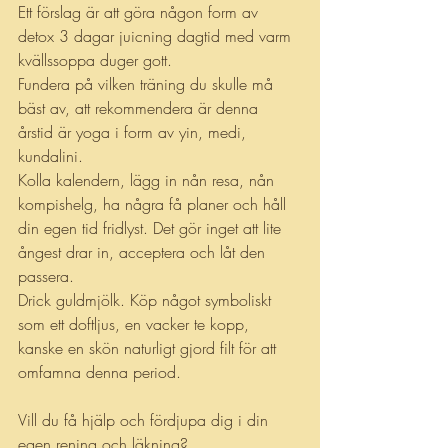
Ett förslag är att göra någon form av 
detox 3 dagar juicning dagtid med varm 
kvällssoppa duger gott. 
Fundera på vilken träning du skulle må 
bäst av, att rekommendera är denna 
årstid är yoga i form av yin, medi, 
kundalini. 
Kolla kalendern, lägg in nån resa, nån 
kompishelg, ha några få planer och håll 
din egen tid fridlyst. Det gör inget att lite 
ångest drar in, acceptera och låt den 
passera. 
Drick guldmjölk. Köp något symboliskt 
som ett doftljus, en vacker te kopp, 
kanske en skön naturligt gjord filt för att 
omfamna denna period.
Vill du få hjälp och fördjupa dig i din 
egen rening och läkning?