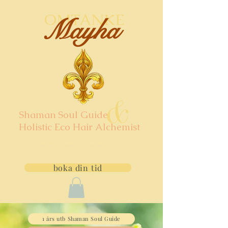
OMTANKE
Mayha
&
Shaman Soul Guide
Holistic Eco Hair Alchemist
Nacka, Värmdö, Gustavsberg
boka din tid
1 års utb Shaman Soul Guide