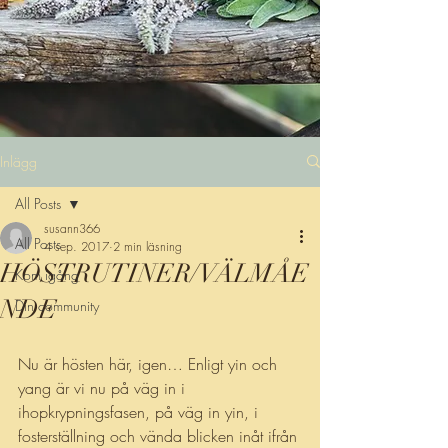
Inlägg
All Posts
susann366
All Posts
4 sep. 2017
2 min läsning
HÖSTRUTINER/VÄLMÅE
Kom igång
NDE
Din community
Nu är hösten här, igen… Enligt yin och 
yang är vi nu på väg in i 
ihopkrypningsfasen, på väg in yin, i 
fosterställning och vända blicken inåt ifrån 