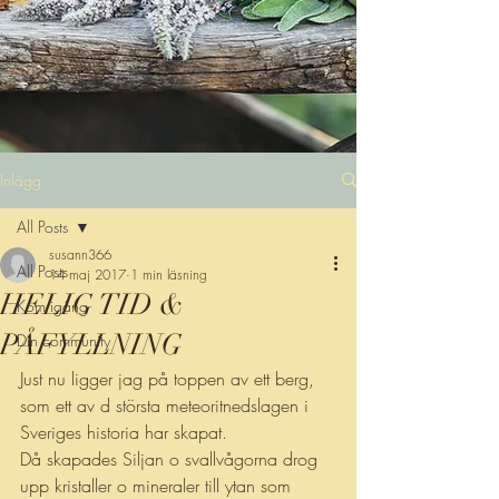
Inlägg
All Posts
susann366
All Posts
14 maj 2017
1 min läsning
HELIG TID &
Kom igång
PÅFYLLNING
Din community
Just nu ligger jag på toppen av ett berg, 
som ett av d största meteoritnedslagen i 
Sveriges historia har skapat. 
Då skapades Siljan o svallvågorna drog 
upp kristaller o mineraler till ytan som 