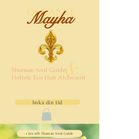
OMTANKE
Mayha
&
Shaman Soul Guide
Holistic Eco Hair Alchemist
Nacka, Värmdö, Gustavsberg
boka din tid
1 års utb Shaman Soul Guide