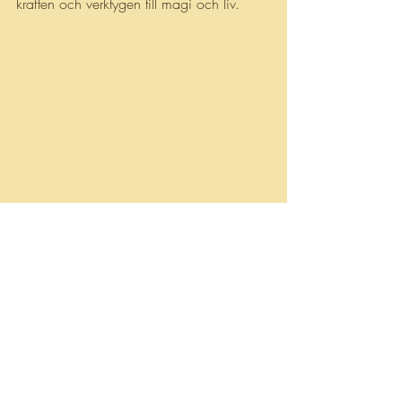
kraften och verktygen till magi och liv. 
Senaste inlägg
Visa alla