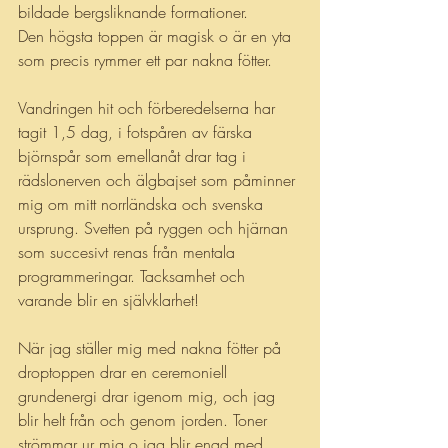
bildade bergsliknande formationer. 
Den högsta toppen är magisk o är en yta 
som precis rymmer ett par nakna fötter.
Vandringen hit och förberedelserna har 
tagit 1,5 dag, i fotspåren av färska 
björnspår som emellanåt drar tag i 
rädslonerven och älgbajset som påminner 
mig om mitt norrländska och svenska 
ursprung. Svetten på ryggen och hjärnan 
som succesivt renas från mentala 
programmeringar. Tacksamhet och 
varande blir en självklarhet!
När jag ställer mig med nakna fötter på 
droptoppen drar en ceremoniell 
grundenergi drar igenom mig, och jag 
blir helt från och genom jorden. Toner 
strömmar ur mig o jag blir enad med 