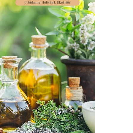
Utbidning Holistisk Ekofriör