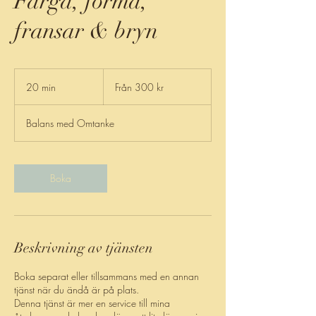
Färga, forma,
fransar & bryn
Från
300
20 min
2
Från 300 kr
svenska
kronor
0
m
Balans med Omtanke
i
n
Boka
Beskrivning av tjänsten
Boka separat eller tillsammans med en annan
tjänst när du ändå är på plats.
Denna tjänst är mer en service till mina