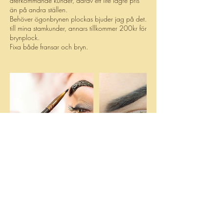
återkommande kunder, därav ett lite lägre pris
än på andra ställen.
Behöver ögonbrynen plockas bjuder jag på det.
till mina stamkunder, annars tillkommer 200kr för
brynplock.
Fixa både fransar och bryn.
Avbokningsvillkor
Avbokning skall ske senast 24 timmar innan
bokad tjänst.