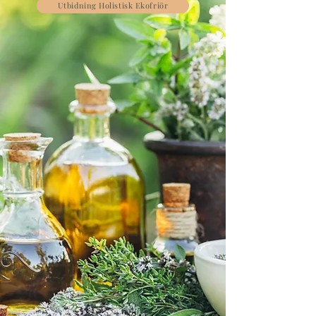
Utbidning Holistisk Ekofriör